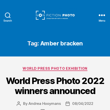
Search
Menu
NonFiction
Photo
Tag:
Amber bracken
Categories
WORLD PRESS PHOTO EXHIBITION
World Press Photo 2022
winners announced
By
Andrea Hooymans
08/04/2022
Post
Post
author
date