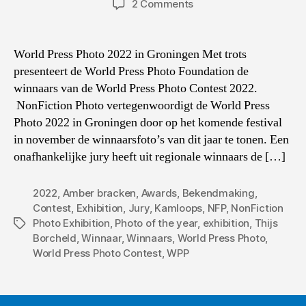
on
2 Comments
World
Press
Photo
World Press Photo 2022 in Groningen Met trots
winnaars
presenteert de World Press Photo Foundation de
2022
winnaars van de World Press Photo Contest 2022.
bekendgemaakt
NonFiction Photo vertegenwoordigt de World Press
Photo 2022 in Groningen door op het komende festival
in november de winnaarsfoto’s van dit jaar te tonen. Een
onafhankelijke jury heeft uit regionale winnaars de […]
2022
,
Amber bracken
,
Awards
,
Bekendmaking
,
Contest
,
Exhibition
,
Jury
,
Kamloops
,
NFP
,
NonFiction
Photo Exhibition
,
Photo of the year
,
exhibition
,
Thijs
Tags
Borcheld
,
Winnaar
,
Winnaars
,
World Press Photo
,
World Press Photo Contest
,
WPP