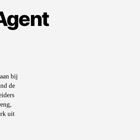
Agent
aan bij
ond de
eiders
reng,
rk uit