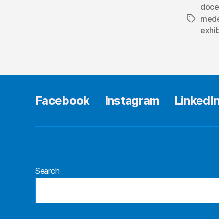
doce
mede
Tags
exhib
Facebook
Instagram
LinkedI
Search