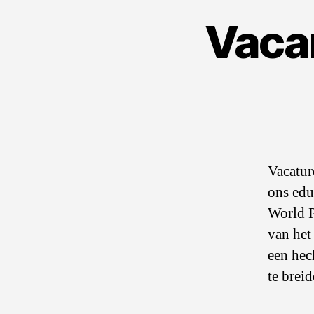
Vaca
Vacatur
ons edu
World P
van het
een hec
te brei