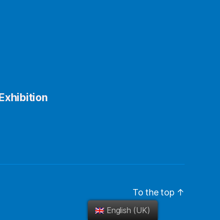
Exhibition
To the top
↑
English (UK)