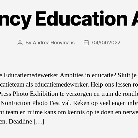
ncy Education 
By
Andrea Hooymans
04/04/2022
Post
Post
author
date
e Educatiemedewerker Ambities in educatie? Sluit je 
catieteam als educatiemedewerker. Help ons lessen r
ress Photo Exhibition te verzorgen en train de rondl
 NonFiction Photo Festival. Reken op veel eigen inb
ht team en ruime kans om kennis op te doen en netwe
den. Deadline […]