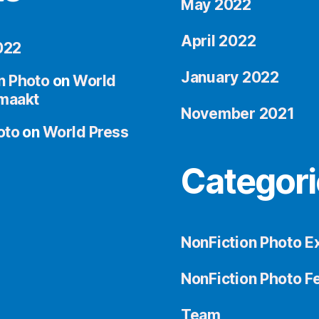
May 2022
April 2022
022
January 2022
n Photo
on
World
maakt
November 2021
oto
on
World Press
Categori
NonFiction Photo Ex
NonFiction Photo Fe
Team