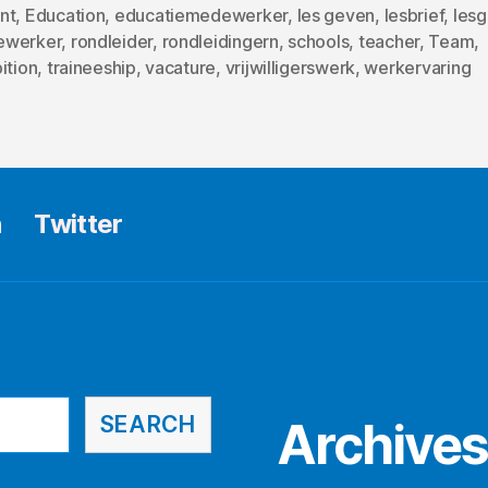
nt
,
Education
,
educatiemedewerker
,
les geven
,
lesbrief
,
les
werker
,
rondleider
,
rondleidingern
,
schools
,
teacher
,
Team
,
ition
,
traineeship
,
vacature
,
vrijwilligerswerk
,
werkervaring
n
Twitter
SEARCH
Archive