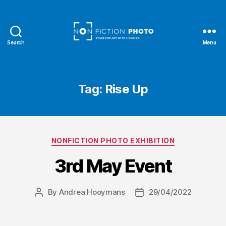
Search
Menu
NonFiction
Photo
Tag:
Rise Up
Categories
NONFICTION PHOTO EXHIBITION
3rd May Event
By
Andrea Hooymans
29/04/2022
Post
Post
author
date