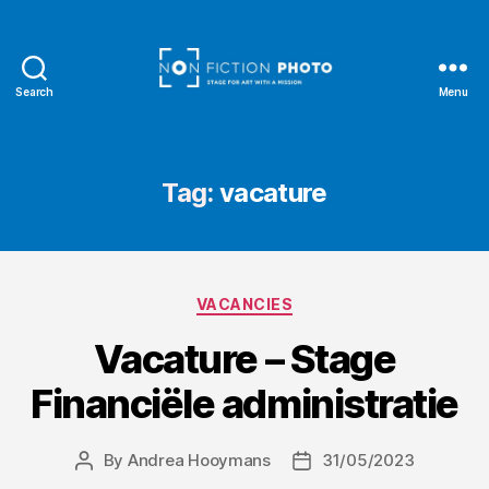
Search
Menu
NonFiction
Photo
Tag:
vacature
Categories
VACANCIES
Vacature – Stage
Financiële administratie
By
Andrea Hooymans
31/05/2023
Post
Post
author
date