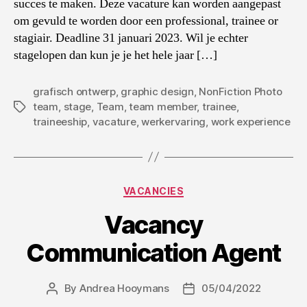
succes te maken. Deze vacature kan worden aangepast
om gevuld te worden door een professional, trainee or
stagiair. Deadline 31 januari 2023. Wil je echter
stagelopen dan kun je je het hele jaar […]
grafisch ontwerp
,
graphic design
,
NonFiction Photo
team
,
stage
,
Team
,
team member
,
trainee
,
Tags
traineeship
,
vacature
,
werkervaring
,
work experience
Categories
VACANCIES
Vacancy
Communication Agent
By
Andrea Hooymans
05/04/2022
Post
Post
author
date