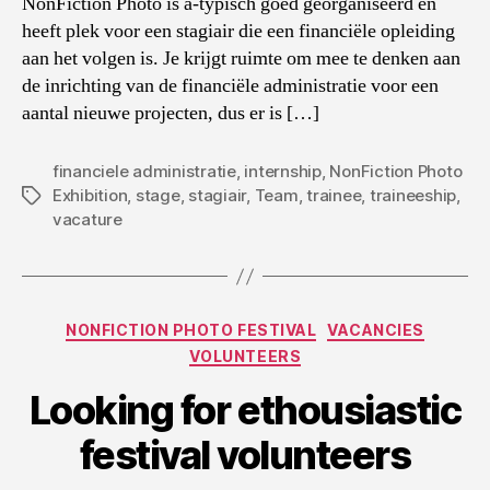
NonFiction Photo is a-typisch goed georganiseerd en
heeft plek voor een stagiair die een financiële opleiding
aan het volgen is. Je krijgt ruimte om mee te denken aan
de inrichting van de financiële administratie voor een
aantal nieuwe projecten, dus er is […]
financiele administratie
,
internship
,
NonFiction Photo
Exhibition
,
stage
,
stagiair
,
Team
,
trainee
,
traineeship
,
Tags
vacature
Categories
NONFICTION PHOTO FESTIVAL
VACANCIES
VOLUNTEERS
Looking for ethousiastic
festival volunteers