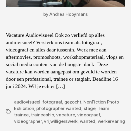
by Andrea Hooymans
Vacature Audiovisueel Ook zo verliefd op alles
audiovisueel? Versterk ons team als fotograaf,
videograaf en alles daar tussenin. Werk mee aan
aftermovies, promoshoots, workshopmateriaal, vlogs en
social media content van de hoogste plank! Deze
vacature kan worden aangepast om gevuld te worden
door een professional, trainee or stagiair. Deadline 16
juni 2024. Wil je echter […]
audiovisueel
,
fotograaf
,
gezocht
,
NonFiction Photo
Exhibition
,
photographer wanted
,
stage
,
Team
,
Tags
trainee
,
traineeship
,
vacature
,
videograaf
,
videographer
,
vrijwilligerswerk
,
wanted
,
werkervaring