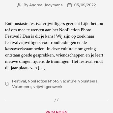
By
Andrea Hooymans
05/09/2022
Post
Post
author
date
Enthousiaste festivalvrijwilligers gezocht Lijkt het jou
tof om mee te werken aan het NonFiction Photo
Festival? Dan is dit je kans! Wij zijn op zoek naar
festivalvrijwilligers voor rondleidingen en de
kassawerkzaamheden. In deze culturele omgeving
ontstaan goede gesprekken, vriendschappen en je leert
nieuwe dingen tijdens de trainingen. Het festival vindt
dit jaar plaats van […]
Festival
,
NonFiction Photo
,
vacature
,
volunteers
,
Tags
Volunteers
,
vrijwilligerswerk
Categories
VACANCIES