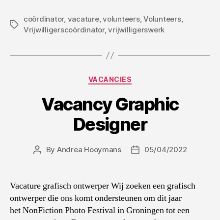
coördinator
,
vacature
,
volunteers
,
Volunteers
,
Tags
Vrijwilligerscoördinator
,
vrijwilligerswerk
Categories
VACANCIES
Vacancy Graphic
Designer
By
Andrea Hooymans
05/04/2022
Post
Post
author
date
Vacature grafisch ontwerper Wij zoeken een grafisch
ontwerper die ons komt ondersteunen om dit jaar
het NonFiction Photo Festival in Groningen tot een