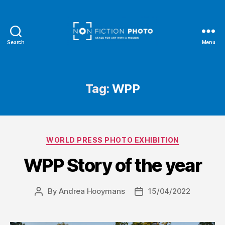
Search
Menu
NonFiction
Photo
Tag:
WPP
Categories
WORLD PRESS PHOTO EXHIBITION
WPP Story of the year
By
Andrea Hooymans
15/04/2022
Post
Post
author
date