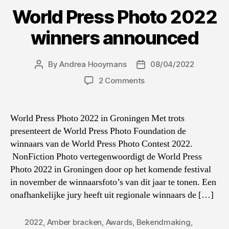
World Press Photo 2022
winners announced
By
Andrea Hooymans
08/04/2022
Post
Post
author
date
on
2 Comments
World
Press
Photo
World Press Photo 2022 in Groningen Met trots
winnaars
presenteert de World Press Photo Foundation de
2022
winnaars van de World Press Photo Contest 2022.
bekendgemaakt
NonFiction Photo vertegenwoordigt de World Press
Photo 2022 in Groningen door op het komende festival
in november de winnaarsfoto’s van dit jaar te tonen. Een
onafhankelijke jury heeft uit regionale winnaars de […]
2022
,
Amber bracken
,
Awards
,
Bekendmaking
,