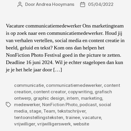
Door
Andrea Hooymans
05/04/2022
Berichtauteur
Berichtdatum
Vacature communicatiemedewerker Ons marketingteam
is op zoek naar een communicatiemedewerker. Houd jij
van verhalen vertellen, social media en content creatie in
beeld, geluid en tekst? Kom ons dan helpen het
NonFiction Photo Festival goed in the picture te zetten.
Deadline 16 juni 2024. Wil je echter stagelopen dan kun
je je het hele jaar door […]
communicatie
,
communicatiemedewerker
,
content
creation
,
content creator
,
copywriting
,
grafisch
ontwerp
,
graphic design
,
intern
,
marketing
,
medewerker
,
NonFiction Photo
,
podcast
,
social
Tags
media
,
stage
,
Team
,
tekstschrijver
,
tentoonstellingsteksten
,
trainee
,
vacature
,
vrijwilliger
,
vrijwilligerswerk
,
website