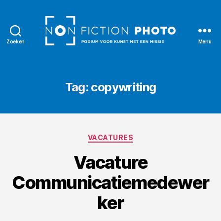
Zoeken
Menu
NonFiction
Photo
Tag:
copywriting
Categorieën
VACATURES
Vacature
Communicatiemedewer
ker