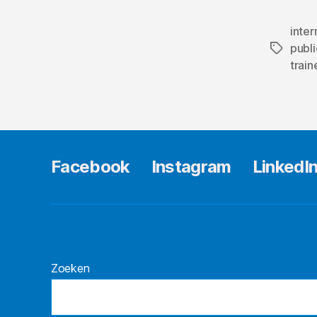
inter
publ
Tags
train
Facebook
Instagram
LinkedI
Zoeken