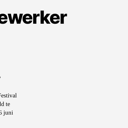
dewerker
?
estival
ld te
6 juni