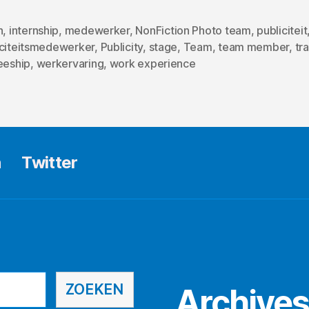
n
,
internship
,
medewerker
,
NonFiction Photo team
,
publiciteit
iciteitsmedewerker
,
Publicity
,
stage
,
Team
,
team member
,
tr
eeship
,
werkervaring
,
work experience
n
Twitter
ZOEKEN
Archive