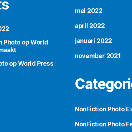
ts
mei 2022
april 2022
022
januari 2022
n Photo
op
World
maakt
november 2021
oto
op
World Press
Categori
NonFiction Photo Ex
NonFiction Photo Fe